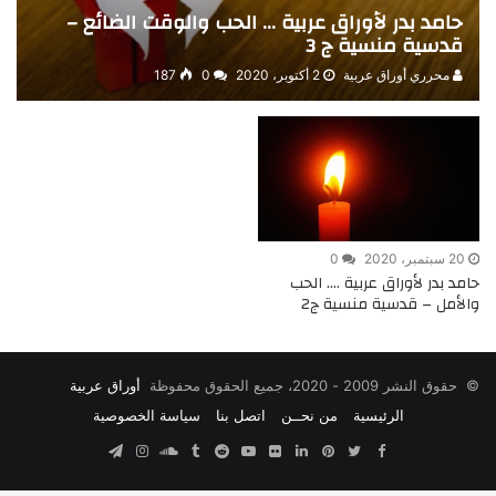
حامد بدر لأوراق عربية … الحب والوقت الضائع –
قدسية منسية ج 3
محرري أوراق عربية
2 أكتوبر، 2020
0
187
20 سبتمبر، 2020
0
حامد بدر لأوراق عربية …. الحب
والأمل – قدسية منسية ج2
© حقوق النشر 2009 - 2020، جميع الحقوق محفوظة
أوراق عربية
الرئيسية
من نحــن
اتصل بنا
سياسة الخصوصية
Facebook
Twitter
Pinterest
صور
LinkedIn
YouTube
SoundCloud
Instagram
Telegram
من