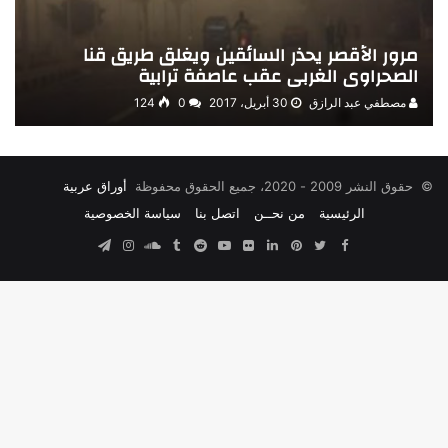
مرور الأقصر يحذر السائقين ويغلق طريق قنا
الصحراوي الغربي عقب عاصفة ترابية
مصطفي عبد الرازق
30 أبريل، 2017
0
124
© حقوق النشر 2009 - 2020، جميع الحقوق محفوظة
أوراق عربية
الرئيسية
من نحــن
اتصل بنا
سياسة الخصوصية
Facebook
Twitter
Pinterest
صور
LinkedIn
YouTube
SoundCloud
Instagram
Telegram
من
فليكر