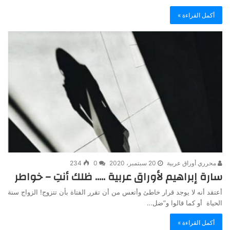
أكمل القراءة »
محرري أوراق عربية
20 سبتمبر، 2020
0
234
سارة إبراهيم لأوراق عربية ….. ظلك أنتِ – خواطر
أعتقد أنه لا يوجد قرار خاطئ وأتعس من أن تقرر الفتاة بأن تتزوج! الزواج سنة
الحياة أو كما قالوا و”ضل…
أكمل القراءة »