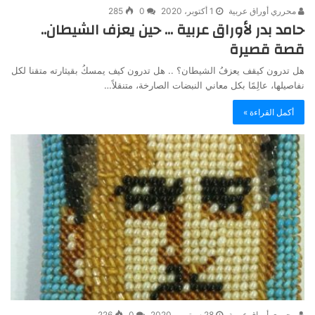
محرري أوراق عربية
1 أكتوبر، 2020
0
285
حامد بدر لأوراق عربية … حين يعزف الشيطان..
قصة قصيرة
هل تدرون كيقف يعزفُ الشيطان؟ .. هل تدرون كيف يمسكُ بقيثارته متقنا لكل
نفاصيلها، عالِمًا بكل معاني النبضات الصارخة، متنقلاً…
أكمل القراءة »
محرري أوراق عربية
28 سبتمبر، 2020
0
226