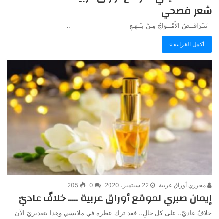
شعر فصحي
تَتـَرَاقَــصُ الأَمْــوَاجُ مِـنْ بـَـهَـجِ …
أكمل القراءة »
محرري أوراق عربية
22 سبتمبر، 2020
0
205
إيمان صبري لموقع أوراق عربية ….. خلافٌ عاديّ
خلافٌ عاديّ.. على كل حالٍ.. فقد ترك عطره في ملابسي وهذا بتقديريَ الآن