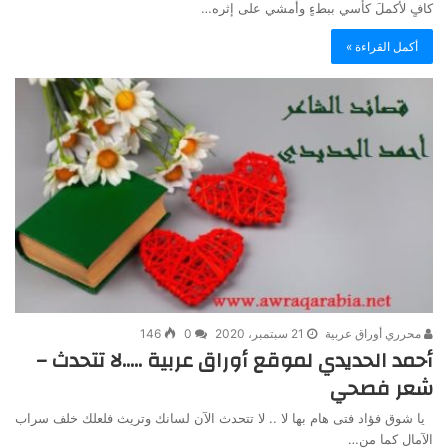
كافٍ لأكملَ كأسي ببطءٍ وأمشي على إثره…
أكمل القراءة »
محرري أوراق عربية
21 سبتمبر، 2020
0
146
أحمد الحديدي لموقع أوراق عربية …..لا تتحدث –
شعر فصحي
يا شوق فؤاد فتى هام بها لا .. لا تتحدث الآن لسانك وتريث فلعلك خلف سراب
الآمال كما من…