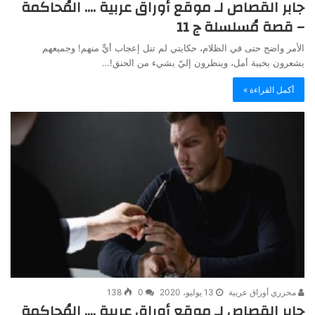
جابر القصاص لـ موقع أوراق عربية …. المُحاكمة
– قصة مُسلسلة ج 11
الأمر واضح حتى في الظلام، حكايتي لم تنل إعجاب أيٍّ منهم! وجميعهم
يشعرون بخيبة أمل، وينظرون إليّ بشيء من الحنق!…
أكمل القراءة »
محرري أوراق عربية
13 يوليو، 2020
0
138
جابر القصاص لـ موقع أوراق عربية …. المُحاكمة