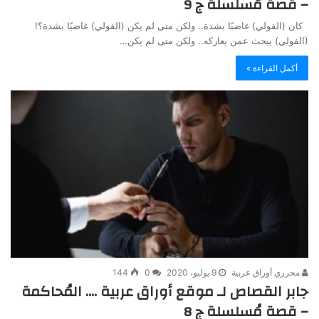
– قصة مُسلسلة ج 9
كان (الفولي) غاضبًا بشدة.. ولكن متى لم يكن (الفولي) غاضبًا بشدة؟!
(الفولي) يبحث عمن يعاركه.. ولكن متى لم يكن…
أكمل القراءة »
محرري أوراق عربية
9 يوليو، 2020
0
144
جابر القصاص لـ موقع أوراق عربية …. المُحاكمة
– قصة مُسلسلة ج 8