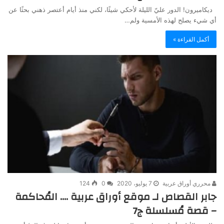
ديكاميرون! الدور عليّ الليلة لأحكي شيئًا، لكني منذ أيام أعتصر ذهني بحثًا عن
أي شيء يصلح لهذه الأمسية ولم…
أكمل القراءة »
محرري أوراق عربية
7 يوليو، 2020
0
124
جابر القصاص لـ موقع أوراق عربية …. المُحاكمة
– قصة مُسلسلة ج7