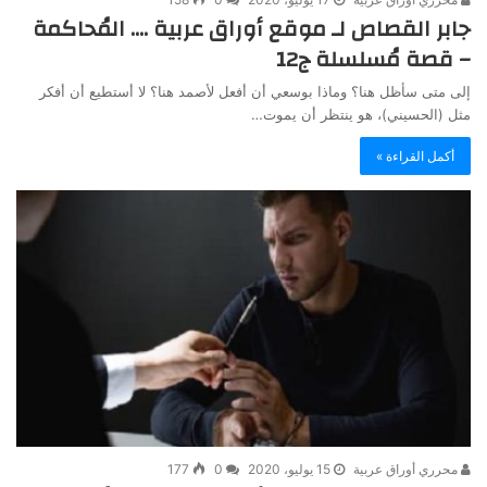
جابر القصاص لـ موقع أوراق عربية …. المُحاكمة
– قصة مُسلسلة ج12
إلى متى سأظل هنا؟ وماذا بوسعي أن أفعل لأصمد هنا؟ لا أستطيع أن أفكر
مثل (الحسيني)، هو ينتظر أن يموت…
أكمل القراءة »
محرري أوراق عربية
15 يوليو، 2020
0
177