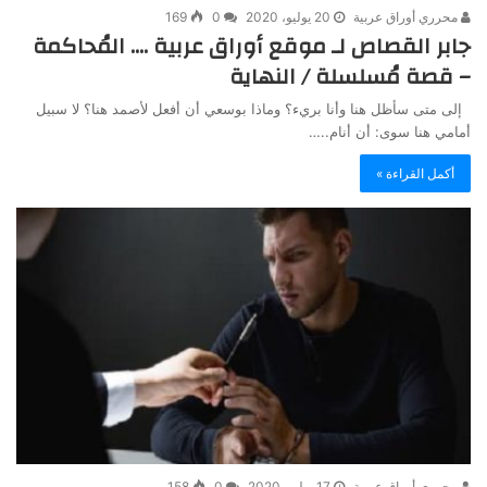
محرري أوراق عربية
20 يوليو، 2020
0
169
جابر القصاص لـ موقع أوراق عربية …. المُحاكمة
– قصة مُسلسلة / النهاية
إلى متى سأظل هنا وأنا بريء؟ وماذا بوسعي أن أفعل لأصمد هنا؟ لا سبيل
أمامي هنا سوى: أن أنام..…
أكمل القراءة »
محرري أوراق عربية
17 يوليو، 2020
0
158