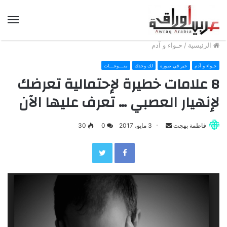
الق
الرئيسية
/
حـواء و آدم
حـواء و آدم
خبر في صورة
لك وحدك
منـــوعـــات
8 علامات خطيرة لإحتمالية تعرضك
لإنهيار العصبي … تعرف عليها الآن
فاطمة بهجت
S
3 مايو، 2017
0
30
e
Twitter
Facebook
n
d
a
n
e
m
a