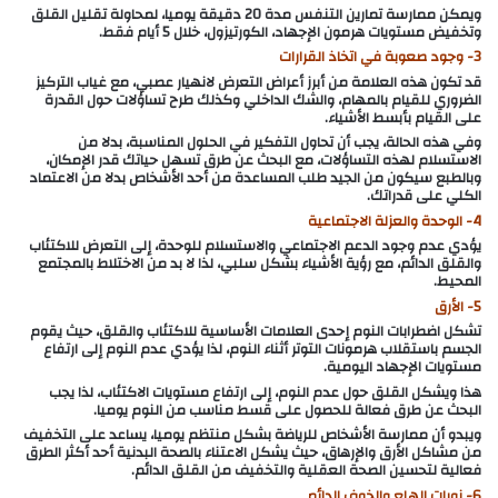
ويمكن ممارسة تمارين التنفس مدة 20 دقيقة يوميا، لمحاولة تقليل القلق
وتخفيض مستويات هرمون الإجهاد، الكورتيزول، خلال 5 أيام فقط.
3- وجود صعوبة في اتخاذ القرارات
قد تكون هذه العلامة من أبرز أعراض التعرض لانهيار عصبي، مع غياب التركيز
الضروري للقيام بالمهام، والشك الداخلي وكذلك طرح تساؤلات حول القدرة
على القيام بأبسط الأشياء.
وفي هذه الحالة، يجب أن تحاول التفكير في الحلول المناسبة، بدلا من
الاستسلام لهذه التساؤلات، مع البحث عن طرق تسهل حياتك قدر الإمكان،
وبالطبع سيكون من الجيد طلب المساعدة من أحد الأشخاص بدلا من الاعتماد
الكلي على قدراتك.
4- الوحدة والعزلة الاجتماعية
يؤدي عدم وجود الدعم الاجتماعي والاستسلام للوحدة، إلى التعرض للاكتئاب
والقلق الدائم، مع رؤية الأشياء بشكل سلبي، لذا لا بد من الاختلاط بالمجتمع
المحيط.
5- الأرق
تشكل اضطرابات النوم إحدى العلامات الأساسية للاكتئاب والقلق، حيث يقوم
الجسم باستقلاب هرمونات التوتر أثناء النوم، لذا يؤدي عدم النوم إلى ارتفاع
مستويات الإجهاد اليومية.
هذا ويشكل القلق حول عدم النوم، إلى ارتفاع مستويات الاكتئاب، لذا يجب
البحث عن طرق فعالة للحصول على قسط مناسب من النوم يوميا.
ويبدو أن ممارسة الأشخاص للرياضة بشكل منتظم يوميا، يساعد على التخفيف
من مشاكل الأرق والإرهاق، حيث يشكل الاعتناء بالصحة البدنية أحد أكثر الطرق
فعالية لتحسين الصحة العقلية والتخفيف من القلق الدائم.
6- نوبات الهلع والخوف الدائم