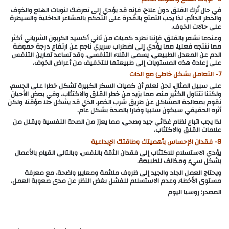
في حال تُرك القلق دون علاج، فإنه قد يؤدي إلى تعرضك لنوبات الهلع والخوف
والخطر الدائم، لذا يجب التمتع بالقدرة على التحكم بالمشاعر الداخلية والسيطرة
على حالات الخوف.
وعندما نشعر بالقلق، فإننا نطرد كميات من ثاني أكسيد الكربون الشرياني أكثر
مما ننتجه فعليا، مما يؤدي إلى اضطراب سريري ناجم عن ارتفاع درجة حموضة
الدم عن المعدل الطبيعي، يسمى القلاء التنفسي. وقد تساعد تمارين التنفس
على إعادة هذه المستويات إلى طبيعتها للتخفيف من أعراض الخوف.
7- التعامل بشكل خاطئ مع الذات
على سبيل المثال، نحن نعلم أن كميات السكر الكبيرة تشكل خطرا على الجسم،
ولكننا نتناول الكثير منه، مما يزيد من خطر القلق والاكتئاب، وفي بعض الأحيان
نقوم بمعالجة المشاكل عن طريق شرب الخمر، الذي قد يشكل حلا مؤقتا، ولكن
أثره الحقيقي سيكون سلبيا وضارا بالصحة بشكل عام.
لذا يجب اتباع نظام غذائي جيد وصحي، مما يعزز من الصحة النفسية ويقلل من
علامات القلق والاكتئاب.
8- فقدان الإحساس بأهميتك وطاقتك الإبداعية
يؤدي الاستسلام للاكتئاب إلى فقدان الثقة بالنفس، وبالتالي القيام بالأعمال
بشكل سيء ومخالف للطبيعة.
ويحتاج العمل الجاد والجيد إلى ظروف ملائمة ومعايير واضحة، مع معرفة
مستوى الأخطاء وعدم الاستسلام للفشل بغض النظر عن مدى صعوبة العمل.
المصدر: روسيا اليوم