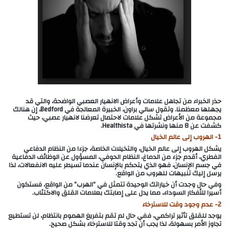
حذر الخبراء من تجاهل علامات وأعراض الانهيار العصبي الواضحة، والتي قد
يجهلها معظمنا. وتقول سالي براون، الخبيرة المعالجة في Bedford، إن هنالك
مجموعة من الأعراض تشكل علامات لاحتمال تعرضنا لانهيار عصبي، حيث
كشفت عن 8 منها ونشرتها في Healthista.
1- الهروب إلى عالم الخيال
يشكل الهروب إلى عالم الخيال، والتخيلات الخاصة، جزءا من النظام الدفاعي
الفطري، أقدم جزء من الدماغ، النظام الحوفي، المسؤول عن الوظائف الدفاعية
في جسم الإنسان، فهو الذي يتحكم بالإنسان عندما تسيطر عليه الانفعالات، لذا
يرسل إليك تنبيهات للهروب من الواقع.
وفي حال وجدت أن خياراتك الوحيدة تتمثل في “الهرب” من الواقع، فستكون
أسيرا للأفكار السوداء، مما يدل على إصابتك بعلامات القلق والاكتئاب.
2- عدم وجود وقت للاسترخاء
يوجد للقلق تأثير تراكمي، ففي حال لم تقم بتفريغ الهموم بانتظام، لن تستطيع
تجاوز الأمر بسهولة، لذا يجب أن تجد وقتا للاسترخاء بشكل صحيح.