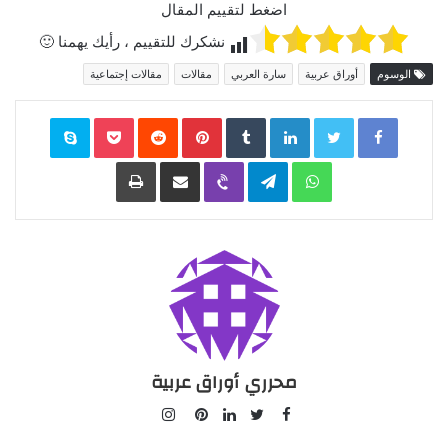
اضغط لتقييم المقال
نشكرك للتقييم ، رأيك يهمنا 🙂
الوسوم
أوراق عربية
سارة العربي
مقالات
مقالات إجتماعية
Facebook
Twitter
LinkedIn
‏Tumblr
Pinterest
‏Reddit
Pocket
Skype
WhatsApp
Telegram
Viber
مشاركة عبر البريد
طباعة
محرري أوراق عربية
I
F
n
P
L
T
a