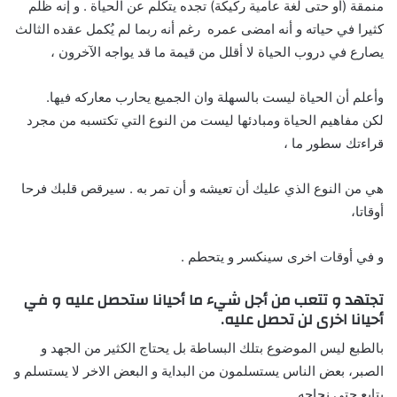
منمقة (أو حتى لغة عامية ركيكة) تجده يتكلم عن الحياة . و إنه ظلم
كثيرا في حياته و أنه امضى عمره رغم أنه ربما لم يُكمل عقده الثالث
يصارع في دروب الحياة لا أقلل من قيمة ما قد يواجه الآخرون ،
وأعلم أن الحياة ليست بالسهلة وان الجميع يحارب معاركه فيها.
لكن مفاهيم الحياة ومبادئها ليست من النوع التي تكتسبه من مجرد
قراءتك سطور ما ،
هي من النوع الذي عليك أن تعيشه و أن تمر به . سيرقص قلبك فرحا
أوقاتا،
و في أوقات اخرى سينكسر و يتحطم .
تجتهد و تتعب من أجل شيء ما أحيانا ستحصل عليه و في
أحيانا اخرى لن تحصل عليه.
بالطبع ليس الموضوع بتلك البساطة بل يحتاج الكثير من الجهد و
الصبر، بعض الناس يستسلمون من البداية و البعض الاخر لا يستسلم و
يتابع حتى نجاحه.