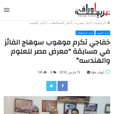
الق
الرئيسية
/
أخبار مصرية
/
أخبار المحافظات
/
أخبار الصعيد
أخبار الصعيد
أخبار المحافظات
خفاجي تكرم موهوب سوهاج الفائز
في مسابقة “معرض مصر للعلوم
والهندسه”
إيهاب فؤاد
S
12 مارس، 2018
0
195
e
Twitter
Facebook
n
d
a
n
e