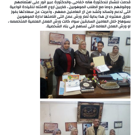
قدمت للشكر للدكتورة هاله خفاجى ،والدكتورة عبير انور على اهتمامهم
ووقوفهم دوما مع الطلاب الموهوبين ، ضاربين اروع الامثله للقيادة الواعية
التى تدعم وتساند وتشد من ازر العاملين معهم ، واعربت عن سعادتها بفوز
طارق معتبره ان هذا بداية ثمار ورش عمل التى اقامتها ادارة الموهوبين
بسوهاج خلال العامين السابقين سواء كانت ورش العمل العلمية المتخصصه ،
او ورش العمل العامه التى تساهم في بناء الشخصية.