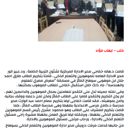
كتب – ايهاب فؤاد
قامت د.هاله خفاجى مدير الادارة المركزية لشئون التربية الخاصة ، ود.عبير انور
مدير الادارة العامه للموهوبين والتعلم الذكى ، قامتا بتكريم الطالب طارق احمد
جلال ابن موهوبى سوهاج الفائز في مسابقة “معرض مصري للعلوم
والهندسه”، جاء ذلك خلال استقبال خفاجى للطالب الموهوب بمكتبها .
وفى لفته جميله تدل على التقدير للعاملين بمجال الموهوبين والداعمين لهم ،
لم يكن التكريم والتقدير قاصرا على الطالب الفائز ولكن لمن دعمه ووقف بجانبه
وآمن بموهبته ، فقد قامت خفاجى ايضا بتكريم عصام احمد عبد الوارث مدير
مدرسة د.كامل مرسى الاعدادية بطهطا وهى مدرسة الطالب الفائز ، كما
قامت بتكريم المشرف على الطالب وهو محمود عشرى رئيس قسم الموهوبين
والتعلم الذكى بطهطا ، وبرفقته ايضا فريق العمل بطهطا مشيرة راجى مسئول
التعلم الذكى بالادارة ، ورحاب مرتجى مسئول الموهوبين بالادارة.
من جانبها قدمت مرفت درويش مدير ادارة الموهوبين والتعلم الذكى بسوهاج