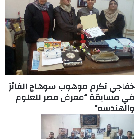
m
a
i
l
خفاجي تكرم موهوب سوهاج الفائز
في مسابقة “معرض مصر للعلوم
والهندسه”