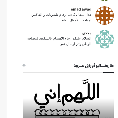
emad awad
هذا المقال كاذب ارقام تليفونات و الفاكس
لمباحث الأموال العام...
مجدى
السلام عليكم رجاء الاهتمام بالشكوى لمصلحه
الوطن وتم ارسال نس...
كاريكـــاتير أوراق عــربية
ك
ك
ا
ا
ر
ر
ي
ي
ك
ك
ا
ا
ت
ت