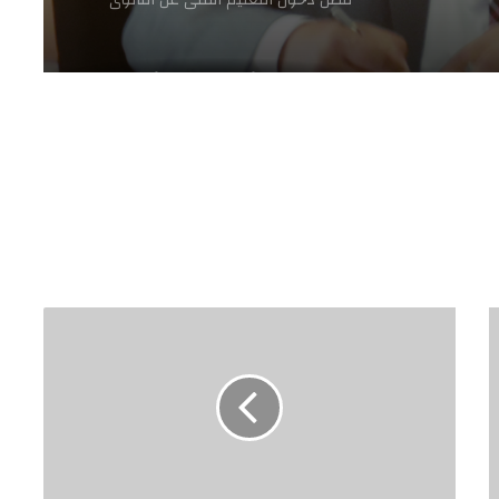
فضّل دخول التعليم الفنى عن الثانوى
ة
حتى يلتحق بقسم الزخرفه ، فتم الحاقه
ي
بقسم العمارة
ح
ب
افتتاح الدورة الأولى لمنتدى الأدب الصيني
العربي بالقاهرة
س
م
ص
ر
تكريم الطلاب الموهوبين الفائزين في
-
مسابقة “مبدعى المستقبل ” بسوهاج
ل
ز
ي
سوهاج | حمدى مصطفى يتسلم مهام
ن
عمله مديرا عاما لإدارة جرجا التعليمية.
ا
ل
ع
وكيل تعليم سوهاج يتابع آخر الاستعدادات
ا
ليوم المعاق العالمى
ب
د
ي
ن
حبا وانحيازا لموهبته .. محمود دافنشى
ف