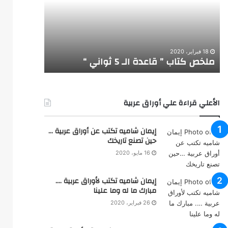
ك
ي
ت
ب
ا
ي
18 مايو، 2020
ب
ب
الخطيب يب
”
د
18 فبراير، 2020
ملخص كتاب ” قاعدة الـ 5 ثواني “
القديم”
ق
ع
ا
ف
ع
ى
د
”
الأعلي قراءة علي أوراق عربية
ة
ا
ا
ل
ل
ن
إيمان شاميه تكتب عن أوراق عربية …
ـ
ق
حين تصنع تاريخك
5
ش
16 مايو، 2020
ث
ع
و
ل
إيمان شاميه تكتب لأوراق عربية ….
ا
ى
مبارك ما له وما علينا
ن
ا
ي
ل
26 فبراير، 2020
“
و
ج