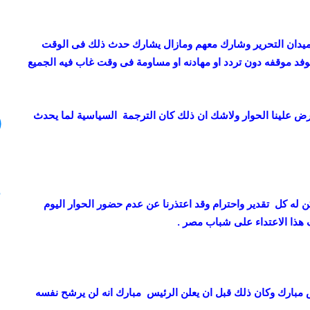
15 مايو، 2020
ي
 عواد …
كاريكاتير أوراق عربية – بريشة عماد عواد
ر
….. سنعود إليها
أ
 25 يناير يؤيد الشباب فى ميدان التحرير وشارك معهم ومازال يشارك حدث ذلك فى الوقت
و
فد موقفه دون تردد او مهادنه او مساومة فى وقت غاب فيه الجميع
ر
ا
ق
ع
رض علينا الحوار ولاشك ان ذلك كان الترجمة السياسية لما يحدث
ر
ب
ي
ة
–
ب
ن له كل تقدير واحترام وقد اعتذرنا عن عدم حضور الحوار اليوم
ر
 هذا الاعتداء على شباب مصر .
ي
ش
ة
ع
م
 مبارك وكان ذلك قبل ان يعلن الرئيس مبارك انه لن يرشح نفسه
ا
د