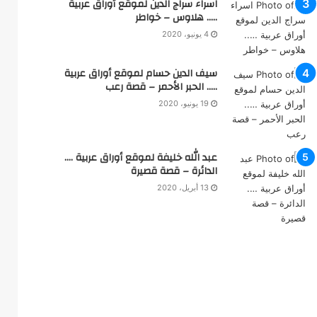
اسراء سراج الدين لموقع أوراق عربية
ع
….. هلاوس – خواطر
ا
4 يونيو، 2020
ل
ق
د
سيف الدين حسام لموقع أوراق عربية
ي
….. الحبر الأحمر – قصة رعب
م
19 يونيو، 2020
”
عبد الله خليفة لموقع أوراق عربية ….
الدائرة – قصة قصيرة
13 أبريل، 2020