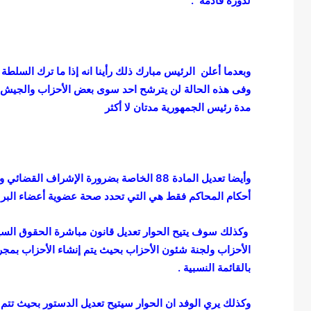
لدورة قادمة .
ك
و
ر
و
ن
ا
و
مدة رئيس الجمهورية مدتان لا أكثر
ا
ل
ا
ح
ت
وأيضا تعديل المادة
ل
أحكام المحاكم فقط هي التي تحدد صحة عضوية أعضاء البر
ا
ل
وكذلك سوف يتيح الحوار تعديل قانون مباشرة الحقوق السياس
ا
ل
الأحزاب ولجنة شئون الأحزاب بحيث يتم إنشاء الأحزاب بمجر
ص
ا
بالقائمة النسبية .
ه
ل
ي
خ
وكذلك يري الوفد ان الحوار سيتيح تعديل الدستور بحيث تت
و
ط