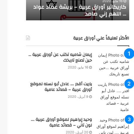
16 مايو، 2020
31 مايو، 2020
ي
ي
كاريكاتير أوراق عربية – بريشة عماد عواد
كاريكاتير 
ر
ر
… اللهم إني صامد
… فلسطين 
أ
أ
و
و
ر
ر
ا
ا
الأكثر تعليقاً علي أوراق عربية
ق
ق
ع
ع
ر
ر
إيمان شاميه تكتب عن أوراق عربية …
ب
ب
حين تصنع تاريخك
ي
ي
16 مايو، 2020
ة
ة
–
–
ياريت أقدر …. عادل أبو نسله لموقع
ب
ب
أوراق عربية – قصائد عامية
ر
ر
ي
ي
9 أبريل، 2020
ش
ش
ة
ة
ع
ع
وحيد إبراهيم لموقع أوراق عربية ….
م
م
لون تاني – قصائد عامية
ا
ا
20 أبريل، 2020
د
د