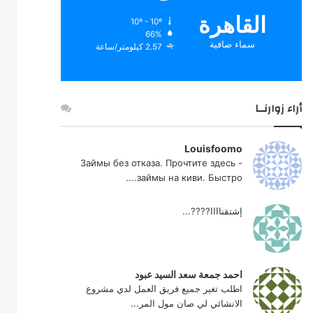
القاهرة
10º - 10º
66%
سماء صافية
2.57 كيلومتر/ساعة
أراء زوارنــا
Louisfoomo
Займы без отказа. Прочтите здесь -
займы на киви. Быстро....
إشتقناااا????...
احمد جمعة سعد السيد عبود
اطلب تغير جميع فريق العمل لدي مشروع
الانشائي لي صان مول المر...