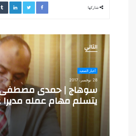
LinkedIn
Twitter
Facebook
ع
شاركها
ا
ل
ق
د
ي
م
التالي
”
أخبار الصعيد
28 نوفمبر، 2017
سوهاج | حمدى مصطفى
يتسلم مهام عمله مديرا ع
لإدارة جرجا التعليمية.