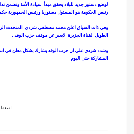
ن
لوضع دستور جديد للبلاد يحقق مبدأ سيادة الأمة وتضمن تدا
ي
ي
ب
رئيس الحكومة هو المسئول دستوريا ورئيس الجمهورية حكما
ي
18 مايو، 2020
ب
الخطيب يبدع فى ” النقش عل
وفي ذات السياق اعلن محمد مصطفى شردى المتحدث الر
د
لـ 5 ثواني “
القديم”
الطويل لقناة الجزيرة لايعبر عن موقف حزب الوفد .
ع
ف
ى
”
المشاركة حتى اليوم
ا
ل
ن
ق
ش
ع
ل
ى
اضغط ل
ا
ل
و
ج