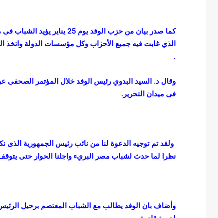
18 مايو، 2020
ي
ق عربية – عماد عواد … خلي
كاريكاتير أوراق عربية – عماد
ر
كورونا والاحتلال الصهيوني
أ
كما صدر بيان من حزب الوفد يوم
و
الذي غابت فيه جميع الأحزاب وكل مؤسسات الدولة واتخذ الو
ر
ا
.
ق
ع
وقال د. السيد البدوي رئيس الوفد خلال المؤتمر الصحفى ع
ر
فى ميدان التحرير.
ب
ي
ة
–
ع
ولقد تم توجيه الدعوة لنا من نائب رئيس الجمهورية الذى نك
م
نظرا لما حدث لشباب مصر البريء واجلنا الحوار حتى يتوقف
ا
د
ع
و
ا
وأضاف بان الوفد يطالب مع الشباب المعتصم برحيل الرئيس
د
…