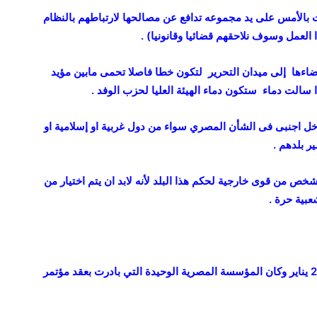
لت بالأمس على يد مجموعه تدافع عن مصالحها لارتباطهم بالنظام
 العمل وسوف نلاحقهم قضائيا وقانونيا) .
عضاءها إلى ميدان التحرير لتكون خطا فاصلا تحمى مابين مؤيد
الت دماء ستكون دماء الهيئة العليا لحزب الوفد .
خل اجنبى فى الشأن المصري سواء من دول غربية او إسلامية او
 بلدهم .
خص من قوى خارجية لحكم هذا البلد لأنه لابد ان يتم اختيار من
بية حرة .
ك
ا
ر
ي
وقال رئيس الوفد إن الوفد شارك في المظاهرات منذ يوم 25 يناير وكان المؤسسة المصرية الوحيدة التي بادرت بعقد مؤتمر
ك
ا
ت