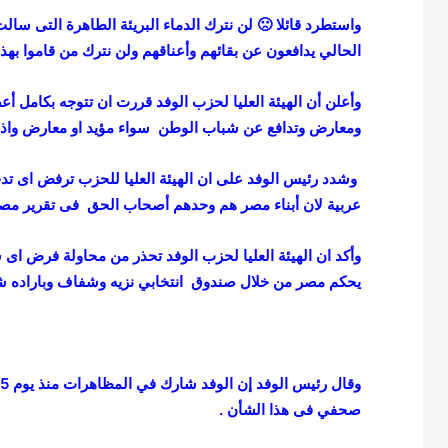
واستطرد قائلا 🙁 لن نترك الدماء البريئة الطاهرة التى سا
الحالي يدافعون عن بقائهم وأعناقهم ولن نترك من قاموا بهذا
وأعلن أن الهيئة العليا لحزب الوفد قررت ان تتوجه بكامل أ
ومعارض وتدافع عن شباب الوطن سواء مؤيد او معارض واذا س
وشدد رئيس الوفد على ان الهيئة العليا للحزب ترفض اى تد
عربية لان أبناء مصر هم وحدهم أصحاب الحق فى تقرير مصير
وأكد ان الهيئة العليا لحزب الوفد تحذر من محاولة فرض اى ش
يحكم مصر من خلال صندوق انتخابي نزيه وشفاف وباراده شع
ك
ا
ر
ي
ك
صحفي فى هذا الشأن .
ا
ت