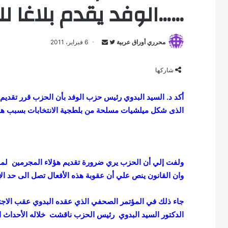
……الوفد يقدم بلاغا لل
محرري أوراق عربية
F
S
6 فبراير، 2011
e
o
n
l
شاركها
d
l
a
o
أكد د. السيد البدوي رئيس حزب الوفد بأن الحزب قرر تقديم
n
w
الذى شكل ميلشيات مسلحة من بلطجية الانتخابات بسبب ه
e
o
m
n
a
T
i
w
ولفت إلي أن الحزب يري ضرورة تقديم هؤلاء المجرمين لمح
l
i
وان القانون ينص علي أن عقوبة هذه الأفعال تصل الى حد الإ
t
t
جاء ذلك في المؤتمر الصحفي الذي عقده البدوي عقب الاجتم
e
r
الدكتور السيد البدوي رئيس الحزب ناقشت خلاله الأحداث التى 