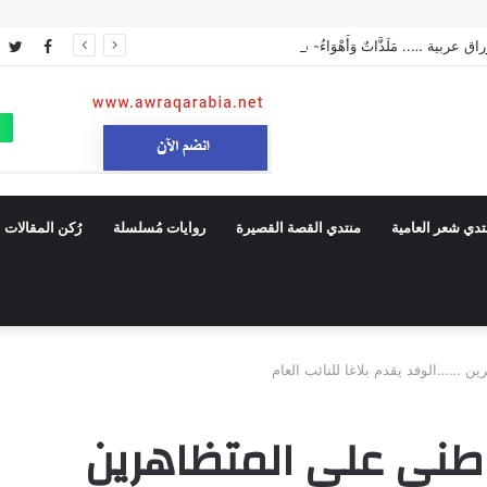
 عربية ….. مَلَذَّاتٌ وَأَهْوَاءُ- شعر فصحي
ebook
er
تدي شعر العامية
منتدي القصة القصيرة
روايات مُسلسلة
رُكن المقالات
ن ……الوفد يقدم بلاغا للنائب العام
طني علي المتظاهرين