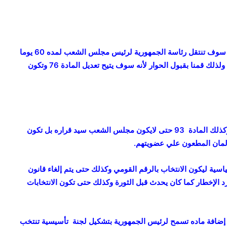
ع
و
ا
د
وبعدما أعلن الرئيس مبارك ذلك رأينا انه إذا ما ترك السلطة سوف تنتقل رئاسة الجمهورية لرئيس مجلس الشعب لمده 60 يوما
…
.
وفى هذه الحالة لن يترشح احد سوى بعض الأحزاب والجيش ولذلك قمنا بقبول الحوار لأنه سوف يتيح تعديل المادة 76 وتكون
.
س
ن
ع
و
د
88 الخاصة بضرورة الإشراف القضائي وكذلك المادة 93 حتى لايكون مجلس الشعب سيد قراره بل تكون
إ
لمان المطعون علي عضويتهم.
ل
ي
ية ليكون الانتخاب بالرقم القومي وكذلك حتى يتم إلغاء قانون
ه
ا
د الإخطار كما كان يحدث قبل الثورة وكذلك حتى تكون الانتخابات
م
ي
ن
م إضافة ماده تسمح لرئيس الجمهورية بتشكيل لجنة تأسيسية تنتخب
ا