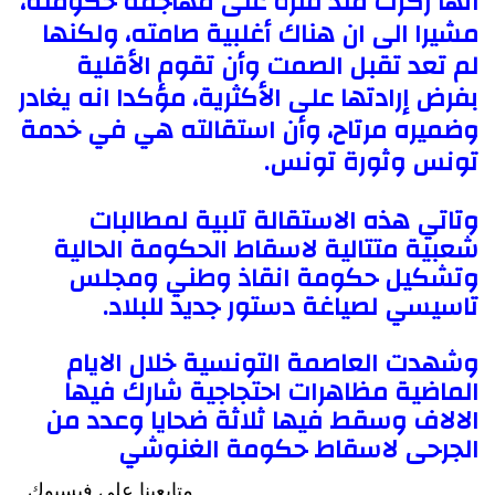
انها ركزت منذ فترة على مهاجمة حكومته،
مشيرا الى ان هناك أغلبية صامته، ولكنها
لم تعد تقبل الصمت وأن تقوم الأقلية
بفرض إرادتها على الأكثرية، مؤكدا انه يغادر
وضميره مرتاح، وأن استقالته هي في خدمة
تونس وثورة تونس.
وتاتي هذه الاستقالة تلبية لمطالبات
شعبية متتالية لاسقاط الحكومة الحالية
وتشكيل حكومة انقاذ وطني ومجلس
تاسيسي لصياغة دستور جديد للبلاد.
وشهدت العاصمة التونسية خلال الايام
الماضية مظاهرات احتجاجية شارك فيها
الالاف وسقط فيها ثلاثة ضحايا وعدد من
الجرحى لاسقاط حكومة الغنوشي
متابعينا علي فيسبوك