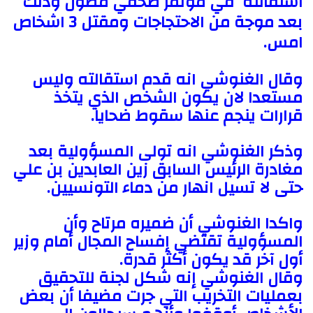
استقالته في مؤتمر صحفي مطول وذلك
e
o
بعد موجة من الاحتجاجات ومقتل 3 اشخاص
m
n
امس.
a
T
i
w
وقال الغنوشي انه قدم استقالته وليس
l
i
مستعدا لان يكون الشخص الذي يتخذ
t
قرارات ينجم عنها سقوط ضحايا.
t
e
r
وذكر الغنوشي انه تولى المسؤولية بعد
مغادرة الرئيس السابق زين العابدين بن علي
حتى لا تسيل انهار من دماء التونسيين.
واكدا الغنوشي أن ضميره مرتاح وأن
المسؤولية تقتضي إفساح المجال أمام وزير
أول آخر قد يكون أكثر قدرة.
وقال الغنوشي إنه شكل لجنة للتحقيق
بعمليات التخريب التي جرت مضيفا أن بعض