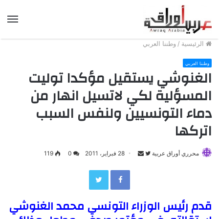
الق
الرئيسية
/
وطننا العربي
وطننا العربي
الغنوشي يستقيل مؤكدا توليت
المسؤلية لكي لاتسيل انهار من
دماء التونسيين ولنفس السبب
اتركها
محرري أوراق عربية
F
S
28 فبراير، 2011
0
119
e
o
Twitter
Facebook
n
l
d
l
قدم رئيس الوزراء التونسي محمد الغنوشي
a
o
n
w