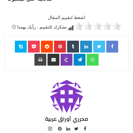
اضغط لتقييم المقال
نشكرك للتقييم ، رأيك يهمنا 🙂
Facebook
Twitter
LinkedIn
‏Tumblr
Pinterest
‏Reddit
Pocket
Skype
WhatsApp
Telegram
Viber
مشاركة عبر البريد
طباعة
محرري أوراق عربية
I
F