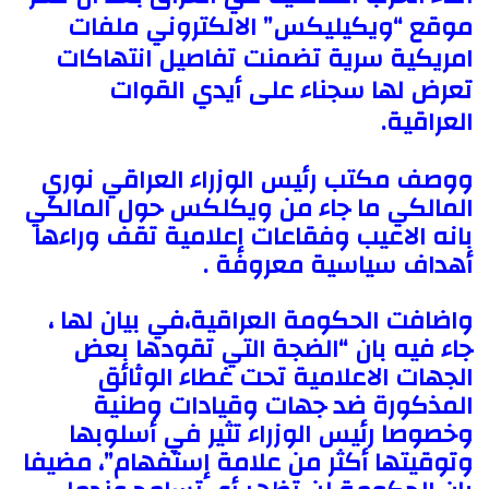
موقع “ويكيليكس” الالكتروني ملفات
a
T
امريكية سرية تضمنت تفاصيل انتهاكات
i
w
i
l
تعرض لها سجناء على أيدي القوات
t
العراقية.
t
e
ووصف مكتب رئيس الوزراء العراقي نوري
r
المالكي ما جاء من ويكلكس حول المالكي
بانه الاعيب وفقاعات إعلامية تقف وراءها
أهداف سياسية معروفة .
واضافت الحكومة العراقية،في بيان لها ،
جاء فيه بان “الضجة التي تقودها بعض
الجهات الاعلامية تحت غطاء الوثائق
المذكورة ضد جهات وقيادات وطنية
وخصوصا رئيس الوزراء تثير في أسلوبها
وتوقيتها أكثر من علامة إستفهام”، مضيفا