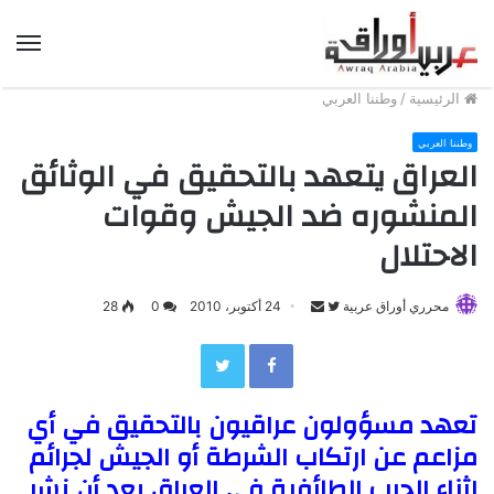
الق
الرئيسية
/
وطننا العربي
وطننا العربي
العراق يتعهد بالتحقيق في الوثائق
المنشوره ضد الجيش وقوات
الاحتلال
محرري أوراق عربية
F
S
24 أكتوبر، 2010
0
28
e
o
Twitter
Facebook
n
l
d
l
تعهد مسؤولون عراقيون بالتحقيق في أي
a
o
n
w
مزاعم عن ارتكاب الشرطة أو الجيش لجرائم
e
o
اثناء الحرب الطائفية في العراق بعد أن نشر
m
n