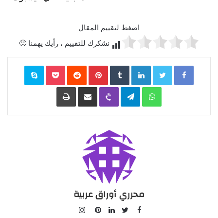
اضغط لتقييم المقال
نشكرك للتقييم ، رأيك يهمنا 🙂
Facebook
Twitter
LinkedIn
‏Tumblr
Pinterest
‏Reddit
Pocket
Skype
WhatsApp
Telegram
Viber
مشاركة عبر البريد
طباعة
محرري أوراق عربية
I
F